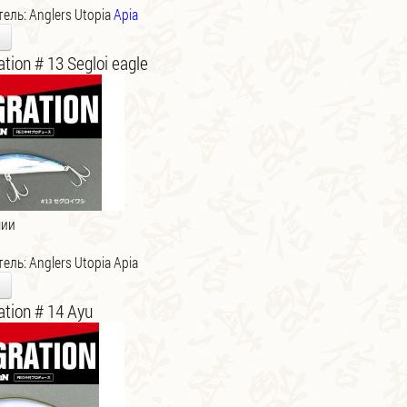
тель:
Anglers Utopia
Apia
tion # 13 Segloi eagle
чии
тель:
Anglers Utopia Apia
ation # 14 Ayu