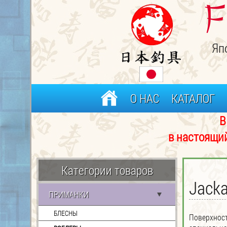
F
Яп
О НАС
КАТАЛОГ
В связи с частым 
в настоящий момент р
Категории товаров
Jacka
ПРИМАНКИ
БЛЕСНЫ
Поверхнос