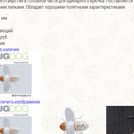
е отверстие в головной части для одинарного крючка. Поставляетс
ми лапками. Обладает хорошими полетными характеристиками.
7 мм
вающий
 руб.
чии
о наличии
личить изображение