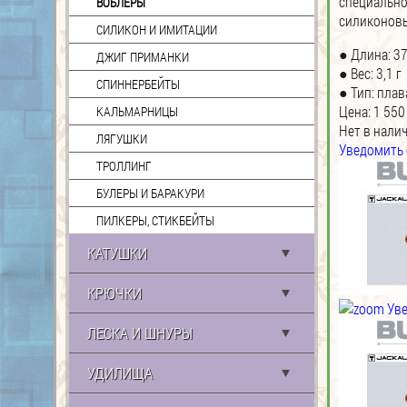
специально
ВОБЛЕРЫ
силиконовы
СИЛИКОН И ИМИТАЦИИ
● Длина: 3
ДЖИГ ПРИМАНКИ
● Вес: 3,1 г
СПИННЕРБЕЙТЫ
● Тип: пла
Цена:
1 550
КАЛЬМАРНИЦЫ
Нет в нали
ЛЯГУШКИ
Уведомить 
ТРОЛЛИНГ
БУЛЕРЫ И БАРАКУРИ
ПИЛКЕРЫ, СТИКБЕЙТЫ
КАТУШКИ
КРЮЧКИ
Уве
ЛЕСКА И ШНУРЫ
УДИЛИЩА