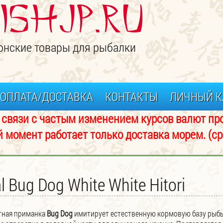
ISHJP.ru
онские товары для рыбалки
ОПЛАТА/ДОСТАВКА
КОНТАКТЫ
ЛИЧНЫЙ К
изменением курсов валют просьба 
аботает только доставка морем. (срок 
l Bug Dog White White Hitori
тная приманка
Bug Dog
имитирует естественную кормовую базу рыбы