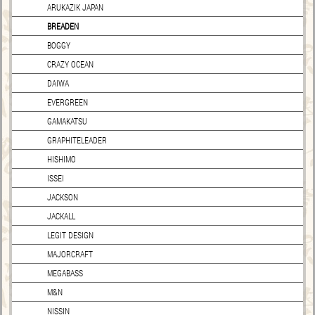
ARUKAZIK JAPAN
BREADEN
BOGGY
CRAZY OCEAN
DAIWA
EVERGREEN
GAMAKATSU
GRAPHITELEADER
HISHIMO
ISSEI
JACKSON
JACKALL
LEGIT DESIGN
MAJORCRAFT
MEGABASS
M&N
NISSIN