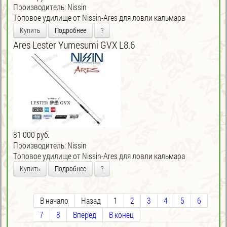
Производитель:
Nissin
Tоповое удилище от Nissin-Ares для ловли кальмара
Купить
Подробнее
?
Ares Lester Yumesumi GVX L8.6
81 000 руб.
Производитель:
Nissin
Tоповое удилище от Nissin-Ares для ловли кальмара
Купить
Подробнее
?
В начало
Назад
1
2
3
4
5
6
7
8
Вперед
В конец