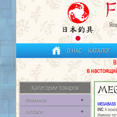
F
Яп
О НАС
КАТАЛОГ
В связи с частым 
в настоящий момент р
Категории товаров
Me
ПРИМАНКИ
MEGABASS
INC
. А осн
КАТУШКИ
Именно тогд