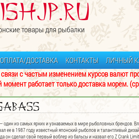
ISHJP.ru
онские товары для рыбалки
ОПЛАТА/ДОСТАВКА
КОНТАКТЫ
ЛИЧНЫЙ К
изменением курсов валют просьба 
аботает только доставка морем. (срок 
gabass
— один из самых ярких и узнаваемых в мире рыболовных брендов. В
овал ее в 1987 году известный японский рыболов и талантливый диз
а он сделал свой первый воблер из бальсы и назвал его Z Crank Limi