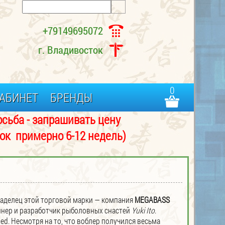
+79149695072
г. Владивосток
0
АБИНЕТ
БРЕНДЫ
- запрашивать цену
примерно 6-12 недель)
ладелец этой торговой марки — компания
MEGABASS
айнер и разработчик рыболовных снастей
Yuki Ito
.
ted. Несмотря на то, что воблер получился весьма