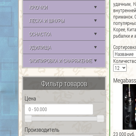
удачным,
Yu
КРЮЧКИ
внутренней
приманок. 
ЛЕСКА И ШНУРЫ
популярных
Корее, Кит
ОСНАСТКА
рыбалки и а
УДИЛИЩА
Сортировка
ЭКИПИРОВКА И СНАРЯЖЕНИЕ
Количество
Megabass
Фильтр товаров
Цена
Производитель
23 000 руб.