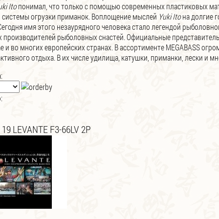
ki Ito
понимал, что только с помощью современных пластиковых ма
 системы огрузки приманок. Воплощение мыслей
Yuki Ito
на долгие 
Сегодня имя этого незаурядного человека стало легендой рыболовно
 производителей рыболовных снастей. Официальные представитель
ае и во многих европейских странах. В ассортименте MEGABASS огро
ктивного отдыха. В их числе удилища, катушки, приманки, лески и мн
:
:
 19 LEVANTE F3-66LV 2P