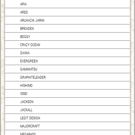
APIA
ARES
ARUKAZIK JAPAN
BREADEN
BOGGY
CRAZY OCEAN
DAIWA
EVERGREEN
GAMAKATSU
GRAPHITELEADER
HISHIMO
ISSEI
JACKSON
JACKALL
LEGIT DESIGN
MAJORCRAFT
MEGABASS