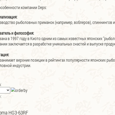
собенности компании Deps:
иализация:
зводство рыболовных приманок (например, воблеров), спиннингов и
ватель и философия:
вана в 1997 году в Киото одним из самых известных японских "рыбо
ании заключается в разработке уникальных снастей и выпуске прод
ация:
 занимает верхние позиции в рейтингах популярности японских рыб
ловной индустрии.
:
:
oma HG3-63RF