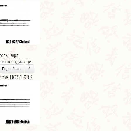
тель:
Deps
пактное удилище
Подробнее
?
oma HGS1-90R