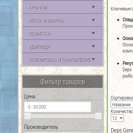
КРЮЧКИ
Ключевые о
Спец
ЛЕСКА И ШНУРЫ
Прои
ОСНАСТКА
Осно
Осно
УДИЛИЩА
комп
ЭКИПИРОВКА И СНАРЯЖЕНИЕ
Репут
Deps
рыбо
Фильтр товаров
Цена
Сортировка
Количество
Производитель
Deps Gen