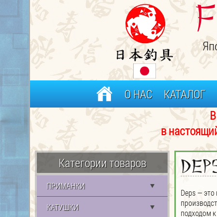
F
Яп
О НАС
КАТАЛОГ
В связи с частым 
в настоящий момент р
Категории товаров
Dep
ПРИМАНКИ
Deps — это
производст
КАТУШКИ
подходом к