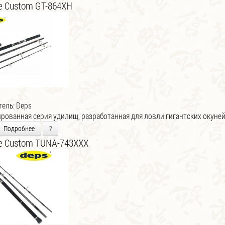
e Custom GT-864XH
тель:
Deps
рованная серия удилищ, разработанная для ловли гигантских окуне
Подробнее
?
e Custom TUNA-743XXX