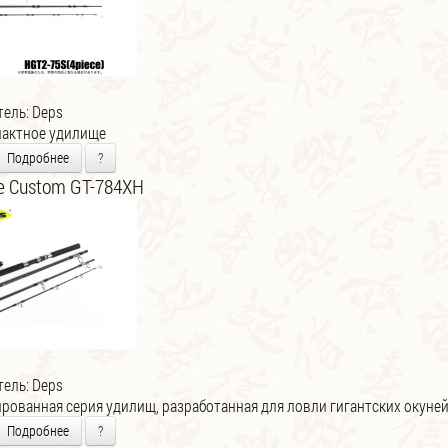
тель:
Deps
пактное удилище
Подробнее
?
e Custom GT-784XH
тель:
Deps
рованная серия удилищ, разработанная для ловли гигантских окуне
Подробнее
?